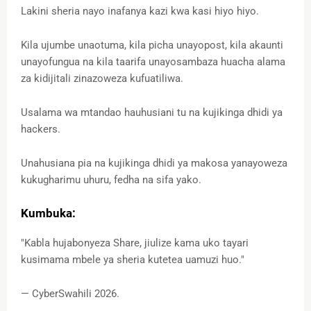
Lakini sheria nayo inafanya kazi kwa kasi hiyo hiyo.
Kila ujumbe unaotuma, kila picha unayopost, kila akaunti
unayofungua na kila taarifa unayosambaza huacha alama
za kidijitali zinazoweza kufuatiliwa.
Usalama wa mtandao hauhusiani tu na kujikinga dhidi ya
hackers.
Unahusiana pia na kujikinga dhidi ya makosa yanayoweza
kukugharimu uhuru, fedha na sifa yako.
Kumbuka:
"Kabla hujabonyeza Share, jiulize kama uko tayari
kusimama mbele ya sheria kutetea uamuzi huo."
— CyberSwahili 2026.