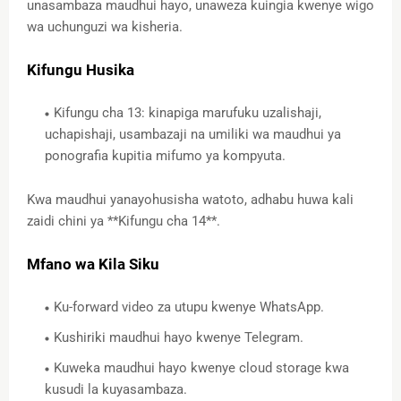
unasambaza maudhui hayo, unaweza kuingia kwenye wigo
wa uchunguzi wa kisheria.
Kifungu Husika
Kifungu cha 13: kinapiga marufuku uzalishaji,
uchapishaji, usambazaji na umiliki wa maudhui ya
ponografia kupitia mifumo ya kompyuta.
Kwa maudhui yanayohusisha watoto, adhabu huwa kali
zaidi chini ya **Kifungu cha 14**.
Mfano wa Kila Siku
Ku-forward video za utupu kwenye WhatsApp.
Kushiriki maudhui hayo kwenye Telegram.
Kuweka maudhui hayo kwenye cloud storage kwa
kusudi la kuyasambaza.