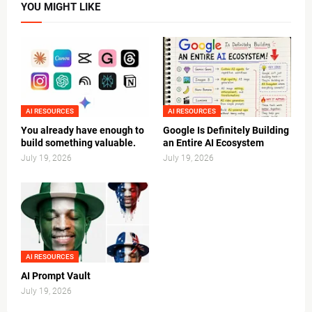
YOU MIGHT LIKE
AI RESOURCES
AI RESOURCES
You already have enough to
Google Is Definitely Building
build something valuable.
an Entire AI Ecosystem
July 19, 2026
July 19, 2026
AI RESOURCES
AI Prompt Vault
July 19, 2026