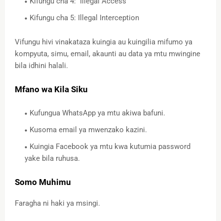
Kifungu cha 4: Illegal Access
Kifungu cha 5: Illegal Interception
Vifungu hivi vinakataza kuingia au kuingilia mifumo ya
kompyuta, simu, email, akaunti au data ya mtu mwingine
bila idhini halali.
Mfano wa Kila Siku
Kufungua WhatsApp ya mtu akiwa bafuni.
Kusoma email ya mwenzako kazini.
Kuingia Facebook ya mtu kwa kutumia password
yake bila ruhusa.
Somo Muhimu
Faragha ni haki ya msingi.