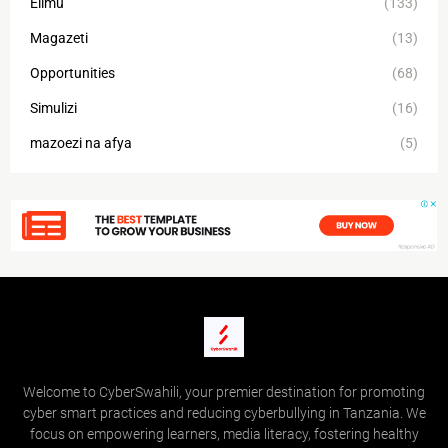
Elimu
(133)
Magazeti
(13)
Opportunities
(68)
Simulizi
(16)
mazoezi na afya
(5)
Welcome to CyberSwahili, your premier destination for promoting
cyber smart practices and reducing cyberbullying in Tanzania. We
focus on empowering learners, media literacy, fostering healthy