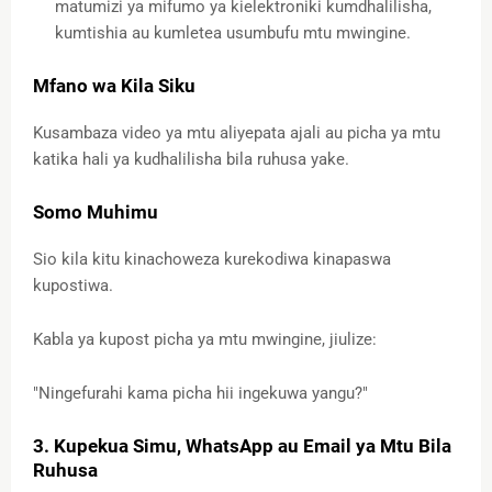
matumizi ya mifumo ya kielektroniki kumdhalilisha,
kumtishia au kumletea usumbufu mtu mwingine.
Mfano wa Kila Siku
Kusambaza video ya mtu aliyepata ajali au picha ya mtu
katika hali ya kudhalilisha bila ruhusa yake.
Somo Muhimu
Sio kila kitu kinachoweza kurekodiwa kinapaswa
kupostiwa.
Kabla ya kupost picha ya mtu mwingine, jiulize:
"Ningefurahi kama picha hii ingekuwa yangu?"
3. Kupekua Simu, WhatsApp au Email ya Mtu Bila
Ruhusa