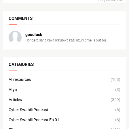
COMMENTS
goodluck
Hongera sana kaka mkubwa kazi nzuri time is out bu...
CATEGORIES
AI resources
(103)
Afya
(3)
Articles
(329)
Cyber Swahili Podcast
(6)
Cyber Swahili Podcast Ep 01
(6)