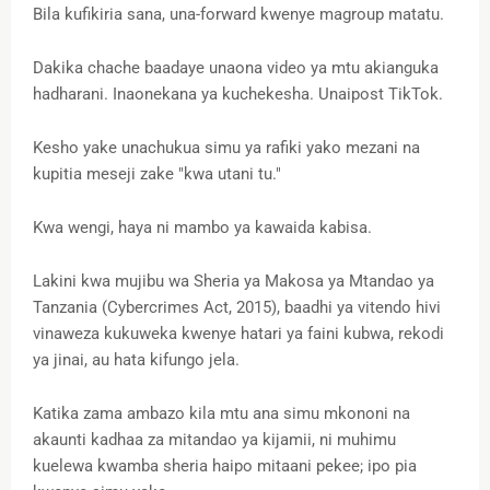
Bila kufikiria sana, una-forward kwenye magroup matatu.
Dakika chache baadaye unaona video ya mtu akianguka
hadharani. Inaonekana ya kuchekesha. Unaipost TikTok.
Kesho yake unachukua simu ya rafiki yako mezani na
kupitia meseji zake "kwa utani tu."
Kwa wengi, haya ni mambo ya kawaida kabisa.
Lakini kwa mujibu wa Sheria ya Makosa ya Mtandao ya
Tanzania (Cybercrimes Act, 2015), baadhi ya vitendo hivi
vinaweza kukuweka kwenye hatari ya faini kubwa, rekodi
ya jinai, au hata kifungo jela.
Katika zama ambazo kila mtu ana simu mkononi na
akaunti kadhaa za mitandao ya kijamii, ni muhimu
kuelewa kwamba sheria haipo mitaani pekee; ipo pia