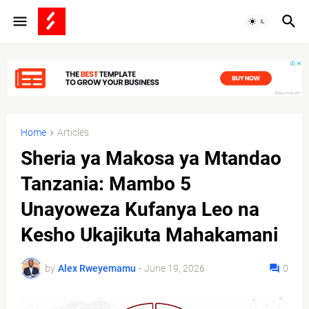
Home
Articles
Sheria ya Makosa ya Mtandao
Tanzania: Mambo 5
Unayoweza Kufanya Leo na
Kesho Ukajikuta Mahakamani
by
Alex Rweyemamu
-
June 19, 2026
0