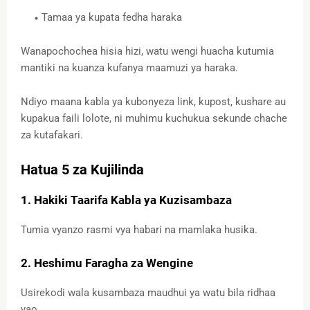
Tamaa ya kupata fedha haraka
Wanapochochea hisia hizi, watu wengi huacha kutumia
mantiki na kuanza kufanya maamuzi ya haraka.
Ndiyo maana kabla ya kubonyeza link, kupost, kushare au
kupakua faili lolote, ni muhimu kuchukua sekunde chache
za kutafakari.
Hatua 5 za Kujilinda
1. Hakiki Taarifa Kabla ya Kuzisambaza
Tumia vyanzo rasmi vya habari na mamlaka husika.
2. Heshimu Faragha za Wengine
Usirekodi wala kusambaza maudhui ya watu bila ridhaa
yao.