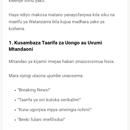
kwenye simu yako.
Haya ndiyo makosa matano yanayofanywa kila siku na
maelfu ya Watanzania bila kujua madhara yake ya
kisheria.
1. Kusambaza Taarifa za Uongo au Uvumi
Mtandaoni
Mitandao ya kijamii imejaa habari zinazosisimua hisia.
Mara nyingi utaona ujumbe unaosema:
"Breaking News!"
"Taarifa ya siri kutoka serikalini!"
"Kuna ugonjwa mpya umeingia nchini!"
"Benki fulani imefilisika!"