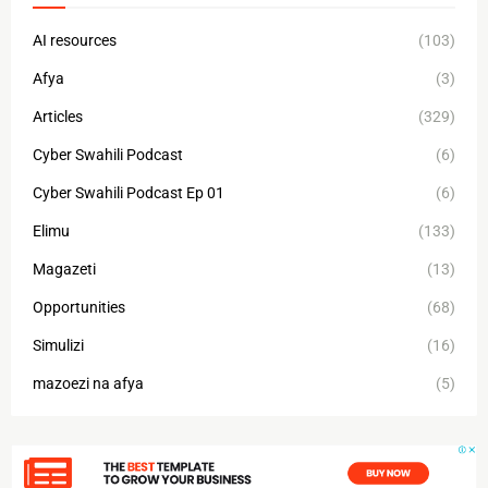
AI resources
(103)
Afya
(3)
Articles
(329)
Cyber Swahili Podcast
(6)
Cyber Swahili Podcast Ep 01
(6)
Elimu
(133)
Magazeti
(13)
Opportunities
(68)
Simulizi
(16)
mazoezi na afya
(5)