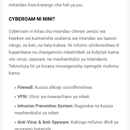
mitandao kwa kiwango cha hali ya juu.
CYBEROAM NI NINI?
Cyberoam ni kifaa cha mtandao chenye uwezo wa
kipekee wa kuimarisha usalama wa mtandao wa taasisi
ndogo, za kati, na hata kubwa. Ni mfumo ulioboreshwa ili
kupambana na changamoto mbalimbali za kidijitali kama
vile virusi, spyware, na mashambulizi ya mtandaoni.
Teknolojia hii ya kisasa imeunganisha vipengele muhimu
kama:
Firewall:
Kuzuia ufikiaji usioidhinishwa.
VPN:
Ulinzi wa mawasiliano ya mbali.
Intrusion Prevention System:
Kugundua na kuzuia
mashambulizi ya ndani.
Anti-Virus & Anti-Spyware:
Kukinga mifumo dhidi ya
programu hatarishi.