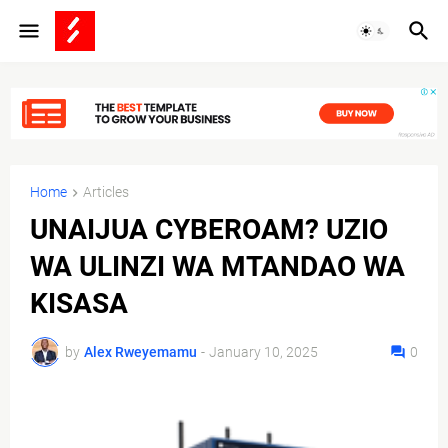
Home
Articles
UNAIJUA CYBEROAM? UZIO
WA ULINZI WA MTANDAO WA
KISASA
by
Alex Rweyemamu
-
January 10, 2025
0