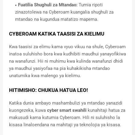
Fuatilia Shughuli za Mtandao:
Tumia ripoti
zinazotolewa na Cyberoam kuangalia shughuli za
mtandao na kugundua matatizo mapema.
CYBEROAM KATIKA TAASISI ZA KIELIMU
Kwa taasisi za elimu kama vyuo vikuu na shule, Cyberoam
inatoa suluhisho bora kwa kudhibiti maudhui yanayofikiwa
na wanafunzi. Hii ni muhimu kwa kulinda wanafunzi dhidi
ya maudhui yasiyofaa na pia kuhakikisha mtandao
unatumika kwa malengo ya kielimu.
HITIMISHO: CHUKUA HATUA LEO!
Katika dunia ambayo mashambulizi ya mtandao yanazidi
kuongezeka, kuwa
cyber smart swahili
kunahitaji hatua za
makusudi kama kutumia Cyberoam. Hili ni suluhisho la
kisasa linaloendana na mahitaji ya teknolojia ya kisasa.