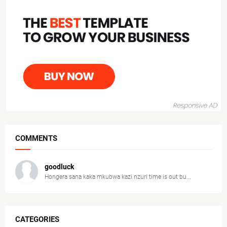
COMMENTS
goodluck
Hongera sana kaka mkubwa kazi nzuri time is out bu...
CATEGORIES