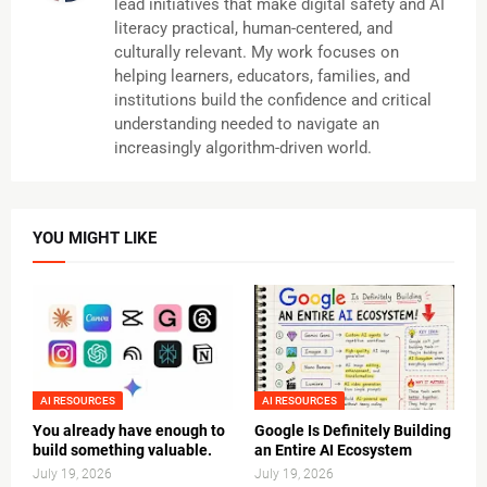
lead initiatives that make digital safety and AI
literacy practical, human-centered, and
culturally relevant. My work focuses on
helping learners, educators, families, and
institutions build the confidence and critical
understanding needed to navigate an
increasingly algorithm-driven world.
YOU MIGHT LIKE
AI RESOURCES
AI RESOURCES
You already have enough to
Google Is Definitely Building
build something valuable.
an Entire AI Ecosystem
July 19, 2026
July 19, 2026