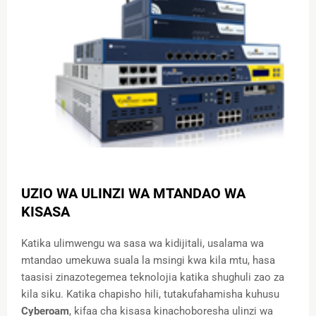
UZIO WA ULINZI WA MTANDAO WA
KISASA
Katika ulimwengu wa sasa wa kidijitali, usalama wa
mtandao umekuwa suala la msingi kwa kila mtu, hasa
taasisi zinazotegemea teknolojia katika shughuli zao za
kila siku. Katika chapisho hili, tutakufahamisha kuhusu
Cyberoam
, kifaa cha kisasa kinachoboresha ulinzi wa