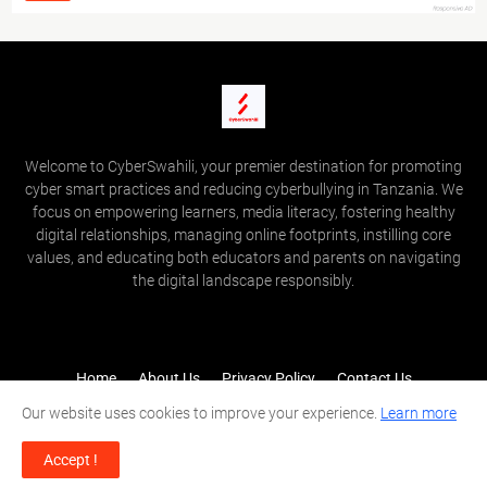
Welcome to CyberSwahili, your premier destination for promoting
cyber smart practices and reducing cyberbullying in Tanzania. We
focus on empowering learners, media literacy, fostering healthy
digital relationships, managing online footprints, instilling core
values, and educating both educators and parents on navigating
the digital landscape responsibly.
Home
About Us
Privacy Policy
Contact Us
Term of Use
Cookie Policy
Disclamer
Report Bug
Our website uses cookies to improve your experience.
Learn more
Shared by -
Cyber Swahili
Accept !