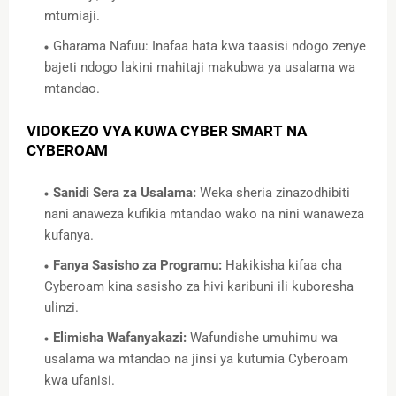
mtumiaji.
Gharama Nafuu: Inafaa hata kwa taasisi ndogo zenye
bajeti ndogo lakini mahitaji makubwa ya usalama wa
mtandao.
VIDOKEZO VYA KUWA CYBER SMART NA
CYBEROAM
Sanidi Sera za Usalama:
Weka sheria zinazodhibiti
nani anaweza kufikia mtandao wako na nini wanaweza
kufanya.
Fanya Sasisho za Programu:
Hakikisha kifaa cha
Cyberoam kina sasisho za hivi karibuni ili kuboresha
ulinzi.
Elimisha Wafanyakazi:
Wafundishe umuhimu wa
usalama wa mtandao na jinsi ya kutumia Cyberoam
kwa ufanisi.