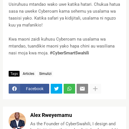
Usiruhusu mtandao wako uwe katika hatari. Chukua hatua
sasa na uweke Cyberoam kama sehemu ya usalama wa
taasisi yako. Katika safari ya kidijitali, usalama ni nguzo
kuu ya mafanikio!
Kwa maoni zaidi kuhusu Cyberoam na usalama wa
mtandao, tuandikie maoni yako hapa chini au wasiliana
nasi moja kwa moja.
#CyberSmartSwahili
Tags
Articles
Simulizi
Facebook
Alex Rweyemamu
As the Founder of CyberSwahili, I design and