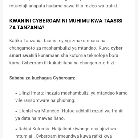
mtumiaji anapata huduma sawa bila mzigo wa trafiki.
KWANINI CYBEROAM NI MUHIMU KWA TAASISI
ZA TANZANIA?
Katika Tanzania, taasisi nyingi zinakumbana na
changamoto za mashambulizi ya mtandao. Kuwa
cyber
smart swahili
kunamaanisha kutumia teknolojia bora
kama Cyberoam ili kukabiliana na changamoto hizi.
Sababu za kuchagua Cyberoam:
Ulinzi Imara: Inazuia mashambulizi ya mtandao kama
vile ransomware na phishing.
Ufanisi wa Mtandao: Hutoa udhibiti mzuri wa trafiki
ya data na mawasiliano.
Rahisi Kutumia: Haijalishi kiwango cha ujuzi wa
mtumiaji, Cyberoam imeundwa kuwa rafiki kwa