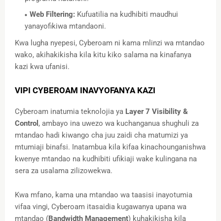
Web Filtering:
Kufuatilia na kudhibiti maudhui
yanayofikiwa mtandaoni.
Kwa lugha nyepesi, Cyberoam ni kama mlinzi wa mtandao
wako, akihakikisha kila kitu kiko salama na kinafanya
kazi kwa ufanisi.
VIPI CYBEROAM INAVYOFANYA KAZI
Cyberoam inatumia teknolojia ya
Layer 7 Visibility &
Control
, ambayo ina uwezo wa kuchanganua shughuli za
mtandao hadi kiwango cha juu zaidi cha matumizi ya
mtumiaji binafsi. Inatambua kila kifaa kinachounganishwa
kwenye mtandao na kudhibiti ufikiaji wake kulingana na
sera za usalama zilizowekwa.
Kwa mfano, kama una mtandao wa taasisi inayotumia
vifaa vingi, Cyberoam itasaidia kugawanya upana wa
mtandao (
Bandwidth Management
) kuhakikisha kila