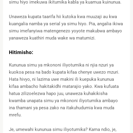
simu hiyo imekuwa ikitumika kabla ya kuamua kuinunua.
Unaweza kupata taarifa hii kutoka kwa muuzaji au kwa
kuangalia namba ya serial ya simu hiyo. Pia, angalia ikiwa
simu imefanyiwa matengenezo yoyote makubwa ambayo
yanaweza kuathiri muda wake wa matumizi.
Hitimisho:
Kununua simu ya mkononi iliyotumika ni njia nzuri ya
kuokoa pesa na bado kupata kifaa chenye uwezo mzuri.
Hata hivyo, ni lazima uwe makini ili kuepuka kununua
kifaa ambacho hakitakidhi matarajio yako. Kwa kufuata
hatua zilizoelezwa hapo juu, unaweza kuhakikisha
kwamba unapata simu ya mkononi iliyotumika ambayo
ina thamani ya pesa zako na itakuhudumia kwa muda
mrefu.
Je, umewahi kununua simu iliyotumika? Kama ndio, je,