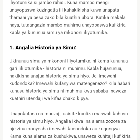
iliyotumika si jambo rahisi. Kuna mambo mengi
unayopaswa kuzingatia ili kuhakikisha kuwa unapata
thamani ya pesa zako bila kuathiri ubora. Katika makala
haya, tutaangazia mambo muhimu unayopaswa kufikiria
kabla ya kununua simu ya mkononi iliyotumika.
1. Angalia Historia ya Simu:
Ukinunua simu ya mkononi iliyotumika, ni kama kununua
gari lililotumika - historia ni muhimu. Kabla hujanunua,
hakikisha unajua historia ya simu hiyo. Je, imewahi
kudondoka? Imewahi kufanyiwa matengenezo? Kila habari
kuhusu historia ya simu ni muhimu kwa sababu inaweza
kuathiri utendaji wa kifaa chako kipya.
Unapokutana na muuzaji, usisite kuuliza maswali kuhusu
historia ya simu hiyo. Angalia ikiwa ina alama zozote za
nje zinazoonyesha imewahi kudondoka au kugongwa.
Kama kuna alama za kushukiwa, unaweza kuhitaji kufikiria