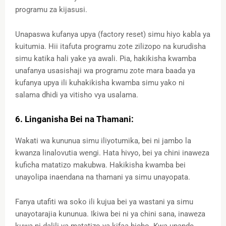
programu za kijasusi.
Unapaswa kufanya upya (factory reset) simu hiyo kabla ya
kuitumia. Hii itafuta programu zote zilizopo na kurudisha
simu katika hali yake ya awali. Pia, hakikisha kwamba
unafanya usasishaji wa programu zote mara baada ya
kufanya upya ili kuhakikisha kwamba simu yako ni
salama dhidi ya vitisho vya usalama.
6. Linganisha Bei na Thamani:
Wakati wa kununua simu iliyotumika, bei ni jambo la
kwanza linalovutia wengi. Hata hivyo, bei ya chini inaweza
kuficha matatizo makubwa. Hakikisha kwamba bei
unayolipa inaendana na thamani ya simu unayopata.
Fanya utafiti wa soko ili kujua bei ya wastani ya simu
unayotarajia kununua. Ikiwa bei ni ya chini sana, inaweza
kuwa ni dalili ya matatizo ya kifaa hicho. Kwa upande