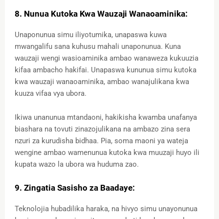
8. Nunua Kutoka Kwa Wauzaji Wanaoaminika:
Unaponunua simu iliyotumika, unapaswa kuwa
mwangalifu sana kuhusu mahali unaponunua. Kuna
wauzaji wengi wasioaminika ambao wanaweza kukuuzia
kifaa ambacho hakifai. Unapaswa kununua simu kutoka
kwa wauzaji wanaoaminika, ambao wanajulikana kwa
kuuza vifaa vya ubora.
Ikiwa unanunua mtandaoni, hakikisha kwamba unafanya
biashara na tovuti zinazojulikana na ambazo zina sera
nzuri za kurudisha bidhaa. Pia, soma maoni ya wateja
wengine ambao wamenunua kutoka kwa muuzaji huyo ili
kupata wazo la ubora wa huduma zao.
9. Zingatia Sasisho za Baadaye:
Teknolojia hubadilika haraka, na hivyo simu unayonunua