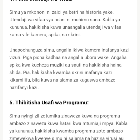
Simu ya mkononi ni zaidi ya betri na historia yake.
Utendaji wa vifaa vya ndani ni muhimu sana. Kabla ya
kununua, hakikisha kuwa unaangalia utendaji wa vifaa
kama vile kamera, spika, na skrini.
Unapochunguza simu, angalia ikiwa kamera inafanya kazi
vizuri. Piga picha kadhaa na angalia ubora wake. Angalia
spika kwa kucheza muziki au sauti na hakikisha haina
shida. Pia, hakikisha kwamba skrini inafanya kazi
kikamilifu, bila kuwa na alama za kuguswa ambazo
hazifanyi kazi.
5. Thibitisha Usafi wa Programu:
Simu nyingi zilizotumika zinaweza kuwa na programu
ambazo zinaweza kuwa hatari kwa mtumiaji mpya. Kabla
ya kununua, hakikisha kwamba programu zote ambazo
zimewekwa kwenye simu ni salama na hazina virusi au