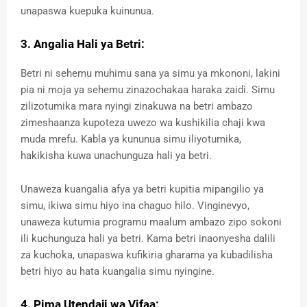
unapaswa kuepuka kuinunua.
3. Angalia Hali ya Betri:
Betri ni sehemu muhimu sana ya simu ya mkononi, lakini
pia ni moja ya sehemu zinazochakaa haraka zaidi. Simu
zilizotumika mara nyingi zinakuwa na betri ambazo
zimeshaanza kupoteza uwezo wa kushikilia chaji kwa
muda mrefu. Kabla ya kununua simu iliyotumika,
hakikisha kuwa unachunguza hali ya betri.
Unaweza kuangalia afya ya betri kupitia mipangilio ya
simu, ikiwa simu hiyo ina chaguo hilo. Vinginevyo,
unaweza kutumia programu maalum ambazo zipo sokoni
ili kuchunguza hali ya betri. Kama betri inaonyesha dalili
za kuchoka, unapaswa kufikiria gharama ya kubadilisha
betri hiyo au hata kuangalia simu nyingine.
4. Pima Utendaji wa Vifaa: