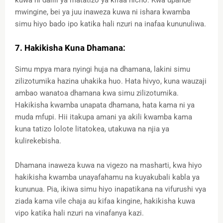
mwingine, bei ya juu inaweza kuwa ni ishara kwamba
simu hiyo bado ipo katika hali nzuri na inafaa kununuliwa.
7. Hakikisha Kuna Dhamana:
Simu mpya mara nyingi huja na dhamana, lakini simu
zilizotumika hazina uhakika huo. Hata hivyo, kuna wauzaji
ambao wanatoa dhamana kwa simu zilizotumika.
Hakikisha kwamba unapata dhamana, hata kama ni ya
muda mfupi. Hii itakupa amani ya akili kwamba kama
kuna tatizo lolote litatokea, utakuwa na njia ya
kulirekebisha.
Dhamana inaweza kuwa na vigezo na masharti, kwa hiyo
hakikisha kwamba unayafahamu na kuyakubali kabla ya
kununua. Pia, ikiwa simu hiyo inapatikana na vifurushi vya
ziada kama vile chaja au kifaa kingine, hakikisha kuwa
vipo katika hali nzuri na vinafanya kazi.