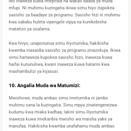
leo inaweza kuwa imepitwa na wakati baada ya muda
mfupi. Ni muhimu kuzingatia ikiwa simu hiyo itapokea
sasisho za baadaye za programu. Sasisho hizi ni muhimu
kwa sababu huleta vipengele vipya na kurekebisha
matatizo ya usalama.
Kwa hivyo, unaponunua simu iliyotumika, hakikisha
kwamba inasaidia sasisho za programu zinazokuja. Ikiwa
simu haitaweza kupokea sasisho hizo, inaweza kuwa
haifai kununuliwa, kwani inaweza kuwa hatarini kwa
mashambulizi ya kijasusi.
10. Angalia Muda wa Matumizi:
Mwishowe, muda ambao simu imetumika ni jambo
muhimu sana la kuzingatia. Simu mpya zinatengenezwa
kudumu kwa miaka kadhaa, lakini simu iliyotumika
inaweza kuwa imekaribia mwisho wa maisha yake ya
manufaa. Hakikisha kwamba unafahamu muda ambao