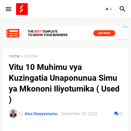
Home
Articles
Vitu 10 Muhimu vya
Kuzingatia Unaponunua Simu
ya Mkononi Iliyotumika ( Used
)
by
Alex Rweyemamu
-
September 05, 2024
0