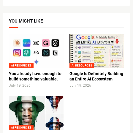
YOU MIGHT LIKE
AI RESOURCES
AI RESOURCES
You already have enough to
Google Is Definitely Building
build something valuable.
an Entire AI Ecosystem
July 19, 2026
July 19, 2026
AI RESOURCES