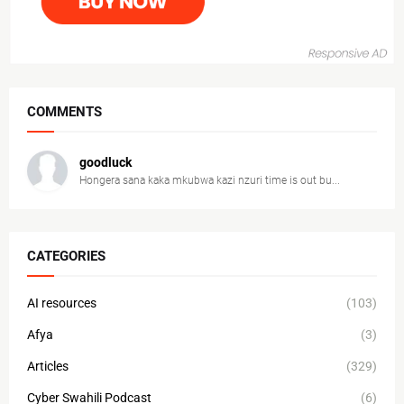
COMMENTS
goodluck
Hongera sana kaka mkubwa kazi nzuri time is out bu...
CATEGORIES
AI resources
(103)
Afya
(3)
Articles
(329)
Cyber Swahili Podcast
(6)