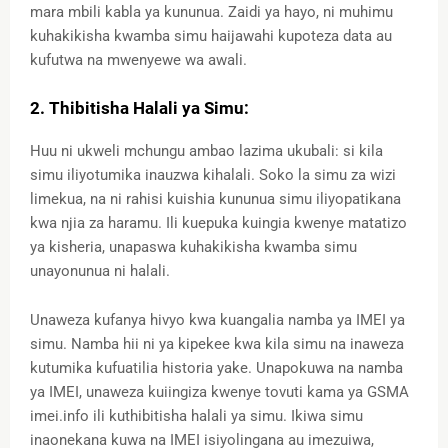
mara mbili kabla ya kununua. Zaidi ya hayo, ni muhimu
kuhakikisha kwamba simu haijawahi kupoteza data au
kufutwa na mwenyewe wa awali.
2. Thibitisha Halali ya Simu:
Huu ni ukweli mchungu ambao lazima ukubali: si kila
simu iliyotumika inauzwa kihalali. Soko la simu za wizi
limekua, na ni rahisi kuishia kununua simu iliyopatikana
kwa njia za haramu. Ili kuepuka kuingia kwenye matatizo
ya kisheria, unapaswa kuhakikisha kwamba simu
unayonunua ni halali.
Unaweza kufanya hivyo kwa kuangalia namba ya IMEI ya
simu. Namba hii ni ya kipekee kwa kila simu na inaweza
kutumika kufuatilia historia yake. Unapokuwa na namba
ya IMEI, unaweza kuiingiza kwenye tovuti kama ya GSMA
imei.info ili kuthibitisha halali ya simu. Ikiwa simu
inaonekana kuwa na IMEI isiyolingana au imezuiwa,