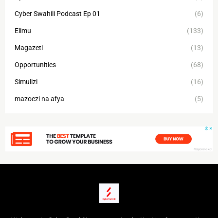
Cyber Swahili Podcast Ep 01
(6)
Elimu
(133)
Magazeti
(13)
Opportunities
(68)
Simulizi
(16)
mazoezi na afya
(5)